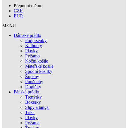
Přepnout měnu:
CZK
EUR
MENU
Dámské prádlo
Podprsenky
Kalhotky
Plavky
Pyžamo
Noční košile
Mateřské košile
Spodní košilky
Župany
Punčochy
Doplňky
Pánské prádlo
Trenýrky
Boxerky
Slipy a tanga
Trika
Plavky
Pyžama
Župany