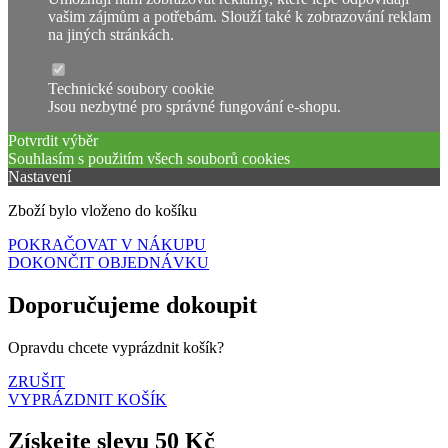
vašim zájmům a potřebám. Slouží také k zobrazování reklam
na jiných stránkách.
Technické soubory cookie
Jsou nezbytné pro správné fungování e-shopu.
Potvrdit výběr
Souhlasím s použitím všech souborů cookies
Nastavení
Zboží bylo vloženo do košíku
POKRAČOVAT V NÁKUPU
DOKONČIT OBJEDNÁVKU
Doporučujeme dokoupit
Opravdu chcete vyprázdnit košík?
ZRUŠIT
VYPRÁZDNIT KOŠÍK
Získejte slevu
50 Kč